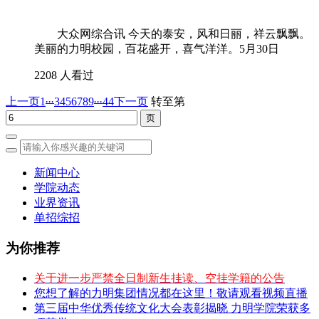
大众网综合讯 今天的泰安，风和日丽，祥云飘飘。
美丽的力明校园，百花盛开，喜气洋洋。5月30日
2208 人看过
...
...
上一页
1
3
4
5
6
7
8
9
44
下一页
转至第
新闻中心
学院动态
业界资讯
单招综招
为你推荐
关于进一步严禁全日制新生挂读、空挂学籍的公告
您想了解的力明集团情况都在这里！敬请观看视频直播
第三届中华优秀传统文化大会表彰揭晓 力明学院荣获多