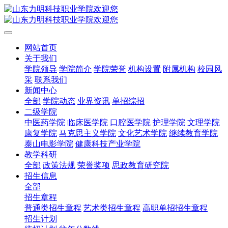
网站首页
关于我们
学院领导
学院简介
学院荣誉
机构设置
附属机构
校园风
采
联系我们
新闻中心
全部
学院动态
业界资讯
单招综招
二级学院
中医药学院
临床医学院
口腔医学院
护理学院
文理学院
康复学院
马克思主义学院
文化艺术学院
继续教育学院
泰山电影学院
健康科技产业学院
教学科研
全部
政策法规
荣誉奖项
思政教育研究院
招生信息
全部
招生章程
普通类招生章程
艺术类招生章程
高职单招招生章程
招生计划