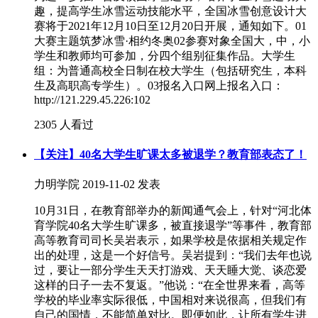
趣，提高学生冰雪运动技能水平，全国冰雪创意设计大
赛将于2021年12月10日至12月20日开展，通知如下。01
大赛主题筑梦冰雪·相约冬奥02参赛对象全国大，中，小
学生和教师均可参加，分四个组别征集作品。大学生
组：为普通高校全日制在校大学生（包括研究生，本科
生及高职高专学生）。03报名入口网上报名入口：
http://121.229.45.226:102
2305 人看过
【关注】40名大学生旷课太多被退学？教育部表态了！
力明学院
2019-11-02 发表
10月31日，在教育部举办的新闻通气会上，针对“河北体
育学院40名大学生旷课多，被直接退学”等事件，教育部
高等教育司司长吴岩表示，如果学校是依据相关规定作
出的处理，这是一个好信号。吴岩提到：“我们去年也说
过，要让一部分学生天天打游戏、天天睡大觉、谈恋爱
这样的日子一去不复返。”他说：“在全世界来看，高等
学校的毕业率实际很低，中国相对来说很高，但我们有
自己的国情，不能简单对比。即便如此，让所有学生进