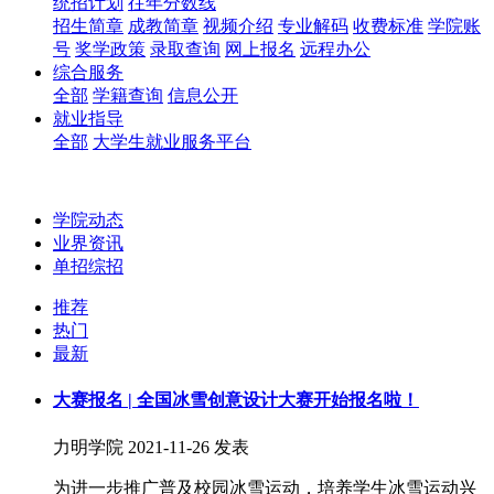
统招计划
往年分数线
招生简章
成教简章
视频介绍
专业解码
收费标准
学院账
号
奖学政策
录取查询
网上报名
远程办公
综合服务
全部
学籍查询
信息公开
就业指导
全部
大学生就业服务平台
学院动态
业界资讯
单招综招
推荐
热门
最新
大赛报名 | 全国冰雪创意设计大赛开始报名啦！
力明学院
2021-11-26 发表
为进一步推广普及校园冰雪运动，培养学生冰雪运动兴