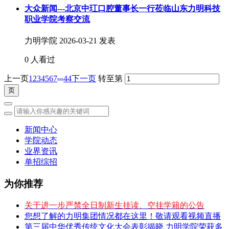
大众新闻---北京中玒口腔董事长一行莅临山东力明科技
职业学院考察交流
力明学院
2026-03-21 发表
0 人看过
...
上一页
1
2
3
4
5
6
7
44
下一页
转至第
新闻中心
学院动态
业界资讯
单招综招
为你推荐
关于进一步严禁全日制新生挂读、空挂学籍的公告
您想了解的力明集团情况都在这里！敬请观看视频直播
第三届中华优秀传统文化大会表彰揭晓 力明学院荣获多