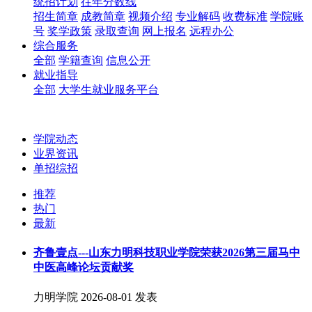
统招计划
往年分数线
招生简章
成教简章
视频介绍
专业解码
收费标准
学院账
号
奖学政策
录取查询
网上报名
远程办公
综合服务
全部
学籍查询
信息公开
就业指导
全部
大学生就业服务平台
学院动态
业界资讯
单招综招
推荐
热门
最新
齐鲁壹点---山东力明科技职业学院荣获2026第三届马中
中医高峰论坛贡献奖
力明学院
2026-08-01 发表