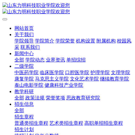
网站首页
关于我们
学院领导
学院简介
学院荣誉
机构设置
附属机构
校园风
采
联系我们
新闻中心
全部
学院动态
业界资讯
单招综招
二级学院
中医药学院
临床医学院
口腔医学院
护理学院
文理学院
康复学院
马克思主义学院
文化艺术学院
继续教育学院
泰山电影学院
健康科技产业学院
教学科研
全部
政策法规
荣誉奖项
思政教育研究院
招生信息
全部
招生章程
普通类招生章程
艺术类招生章程
高职单招招生章程
招生计划