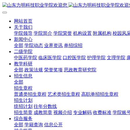
网站首页
关于我们
学院领导
学院简介
学院荣誉
机构设置
附属机构
校园风
新闻中心
全部
学院动态
业界资讯
单招综招
二级学院
中医药学院
临床医学院
口腔医学院
护理学院
文理学院
教学科研
全部
政策法规
荣誉奖项
思政教育研究院
招生信息
全部
招生章程
普通类招生章程
艺术类招生章程
高职单招招生章程
招生计划
统招计划
往年分数线
招生简章
成教简章
视频介绍
专业解码
收费标准
学院账
综合服务
全部
学籍查询
信息公开