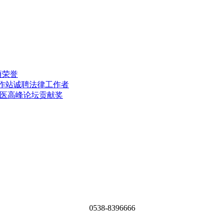
项荣誉
工作站诚聘法律工作者
中医高峰论坛贡献奖
0538-8396666