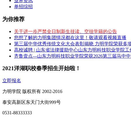
业界资讯
单招综招
为你推荐
关于进一步严禁全日制新生挂读、空挂学籍的公告
您想了解的力明集团情况都在这里！敬请观看视频直播
第三届中华优秀传统文化大会表彰揭晓 力明学院荣获多
高校诚聘 | 山东省法律援助中心山东力明科技职业学院
齐鲁壹点---山东力明科技职业学院荣获2026第三届马中
2021洋湖职校春季招生开始啦！
立即报名
力明学院 版权所有 2002-2016
泰安高新区东天门大街999号
0531-88333333