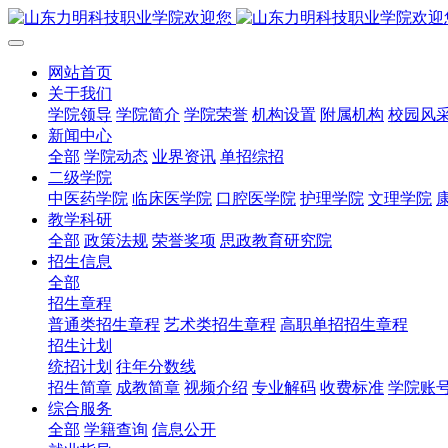
网站首页
关于我们
学院领导
学院简介
学院荣誉
机构设置
附属机构
校园风
新闻中心
全部
学院动态
业界资讯
单招综招
二级学院
中医药学院
临床医学院
口腔医学院
护理学院
文理学院
教学科研
全部
政策法规
荣誉奖项
思政教育研究院
招生信息
全部
招生章程
普通类招生章程
艺术类招生章程
高职单招招生章程
招生计划
统招计划
往年分数线
招生简章
成教简章
视频介绍
专业解码
收费标准
学院账
综合服务
全部
学籍查询
信息公开