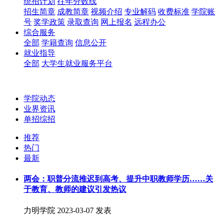
统招计划
往年分数线
招生简章
成教简章
视频介绍
专业解码
收费标准
学院账
号
奖学政策
录取查询
网上报名
远程办公
综合服务
全部
学籍查询
信息公开
就业指导
全部
大学生就业服务平台
学院动态
业界资讯
单招综招
推荐
热门
最新
两会：职普分流推迟到高考、提升中职教师学历……关
于教育、教师的建议引发热议
力明学院
2023-03-07 发表