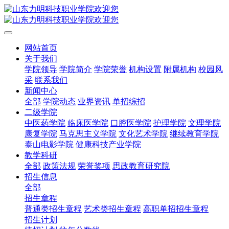
网站首页
关于我们
学院领导
学院简介
学院荣誉
机构设置
附属机构
校园风
采
联系我们
新闻中心
全部
学院动态
业界资讯
单招综招
二级学院
中医药学院
临床医学院
口腔医学院
护理学院
文理学院
康复学院
马克思主义学院
文化艺术学院
继续教育学院
泰山电影学院
健康科技产业学院
教学科研
全部
政策法规
荣誉奖项
思政教育研究院
招生信息
全部
招生章程
普通类招生章程
艺术类招生章程
高职单招招生章程
招生计划