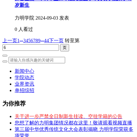
岁新生
力明学院
2024-09-03 发表
0 人看过
...
...
上一页
1
3
4
5
6
7
8
9
44
下一页
转至第
新闻中心
学院动态
业界资讯
单招综招
为你推荐
关于进一步严禁全日制新生挂读、空挂学籍的公告
您想了解的力明集团情况都在这里！敬请观看视频直播
第三届中华优秀传统文化大会表彰揭晓 力明学院荣获多
项荣誉