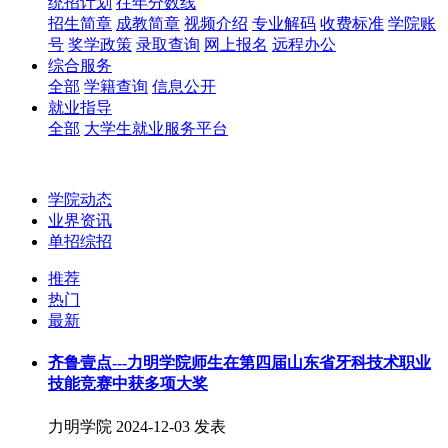
统招计划
往年分数线
招生简章
成教简章
视频介绍
专业解码
收费标准
学院账
号
奖学政策
录取查询
网上报名
远程办公
综合服务
全部
学籍查询
信息公开
就业指导
全部
大学生就业服务平台
学院动态
业界资讯
单招综招
推荐
热门
最新
齐鲁壹点---力明学院师生在第四届山东省牙科技术职业
技能竞赛中获多项大奖
力明学院
2024-12-03 发表