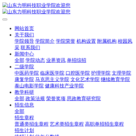
网站首页
关于我们
学院领导
学院简介
学院荣誉
机构设置
附属机构
校园风
采
联系我们
新闻中心
全部
学院动态
业界资讯
单招综招
二级学院
中医药学院
临床医学院
口腔医学院
护理学院
文理学院
康复学院
马克思主义学院
文化艺术学院
继续教育学院
泰山电影学院
健康科技产业学院
教学科研
全部
政策法规
荣誉奖项
思政教育研究院
招生信息
全部
招生章程
普通类招生章程
艺术类招生章程
高职单招招生章程
招生计划