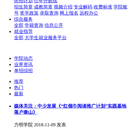
统招计划
往年分数线
招生简章
成教简章
视频介绍
专业解码
收费标准
学院账
号
奖学政策
录取查询
网上报名
远程办公
综合服务
全部
学籍查询
信息公开
就业指导
全部
大学生就业服务平台
学院动态
业界资讯
单招综招
推荐
热门
最新
媒体关注：中少发展《“红领巾阅读推广计划”实践基地
落户泰山》
力明学院
2018-11-09 发表