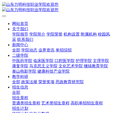
网站首页
关于我们
学院领导
学院简介
学院荣誉
机构设置
附属机构
校园风
采
联系我们
新闻中心
全部
学院动态
业界资讯
单招综招
二级学院
中医药学院
临床医学院
口腔医学院
护理学院
文理学院
康复学院
马克思主义学院
文化艺术学院
继续教育学院
泰山电影学院
健康科技产业学院
教学科研
全部
政策法规
荣誉奖项
思政教育研究院
招生信息
全部
招生章程
普通类招生章程
艺术类招生章程
高职单招招生章程
招生计划