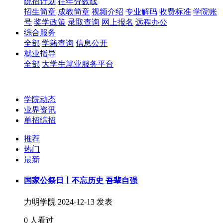
统招计划
往年分数线
招生简章
成教简章
视频介绍
专业解码
收费标准
学院账
号
奖学政策
录取查询
网上报名
远程办公
综合服务
全部
学籍查询
信息公开
就业指导
全部
大学生就业服务平台
学院动态
业界资讯
单招综招
推荐
热门
最新
国家公祭日丨不忘历史 吾辈自强
力明学院
2024-12-13 发表
0 人看过