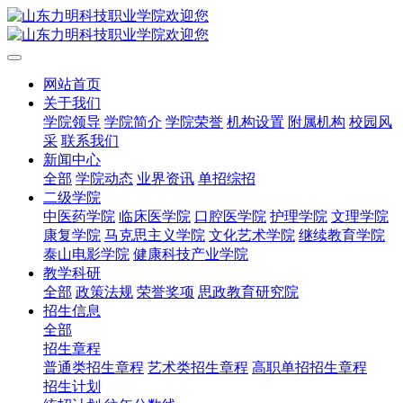
网站首页
关于我们
学院领导
学院简介
学院荣誉
机构设置
附属机构
校园风
采
联系我们
新闻中心
全部
学院动态
业界资讯
单招综招
二级学院
中医药学院
临床医学院
口腔医学院
护理学院
文理学院
康复学院
马克思主义学院
文化艺术学院
继续教育学院
泰山电影学院
健康科技产业学院
教学科研
全部
政策法规
荣誉奖项
思政教育研究院
招生信息
全部
招生章程
普通类招生章程
艺术类招生章程
高职单招招生章程
招生计划