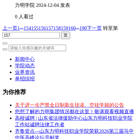
力明学院
2024-12-04 发表
0 人看过
...
...
上一页
1
154
155
156
157
158
159
160
190
下一页
转至第
新闻中心
学院动态
业界资讯
单招综招
为你推荐
关于进一步严禁全日制新生挂读、空挂学籍的公告
您想了解的力明集团情况都在这里！敬请观看视频直播
高校诚聘 | 山东省法律援助中心山东力明科技职业学院
工作站诚聘法律工作者
齐鲁壹点---山东力明科技职业学院荣获2026第三届马中
中医高峰论坛贡献奖