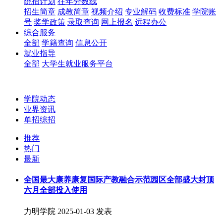
统招计划
往年分数线
招生简章
成教简章
视频介绍
专业解码
收费标准
学院账
号
奖学政策
录取查询
网上报名
远程办公
综合服务
全部
学籍查询
信息公开
就业指导
全部
大学生就业服务平台
学院动态
业界资讯
单招综招
推荐
热门
最新
全国最大康养康复国际产教融合示范园区全部盛大封顶
六月全部投入使用
力明学院
2025-01-03 发表