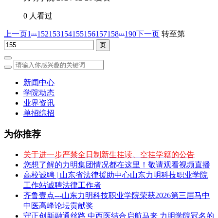
0 人看过
...
...
上一页
1
152
153
154
155
156
157
158
190
下一页
转至第
新闻中心
学院动态
业界资讯
单招综招
为你推荐
关于进一步严禁全日制新生挂读、空挂学籍的公告
您想了解的力明集团情况都在这里！敬请观看视频直播
高校诚聘 | 山东省法律援助中心山东力明科技职业学院
工作站诚聘法律工作者
齐鲁壹点---山东力明科技职业学院荣获2026第三届马中
中医高峰论坛贡献奖
守正创新融通丝路 中西医结合启航马来 力明学院冠名的