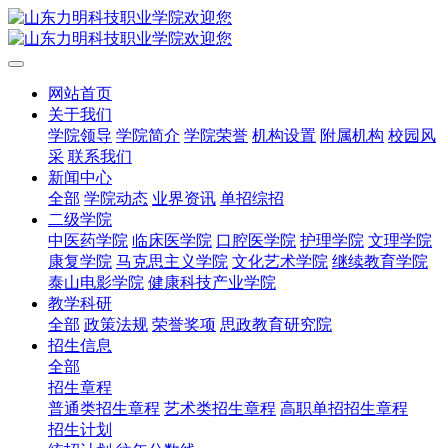
网站首页
关于我们
学院领导
学院简介
学院荣誉
机构设置
附属机构
校园风
采
联系我们
新闻中心
全部
学院动态
业界资讯
单招综招
二级学院
中医药学院
临床医学院
口腔医学院
护理学院
文理学院
康复学院
马克思主义学院
文化艺术学院
继续教育学院
泰山电影学院
健康科技产业学院
教学科研
全部
政策法规
荣誉奖项
思政教育研究院
招生信息
全部
招生章程
普通类招生章程
艺术类招生章程
高职单招招生章程
招生计划