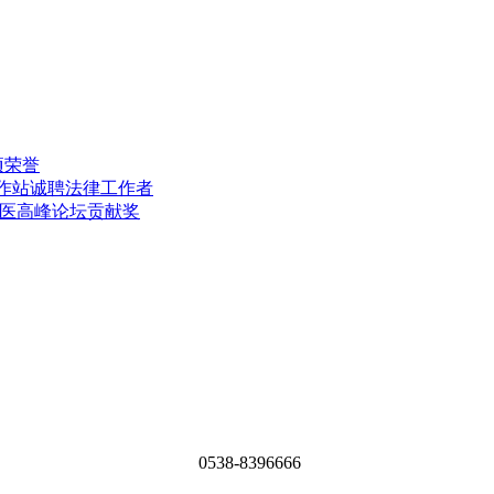
项荣誉
工作站诚聘法律工作者
中医高峰论坛贡献奖
0538-8396666