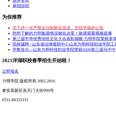
业界资讯
单招综招
为你推荐
关于进一步严禁全日制新生挂读、空挂学籍的公告
您想了解的力明集团情况都在这里！敬请观看视频直播
第三届中华优秀传统文化大会表彰揭晓 力明学院荣获多
高校诚聘 | 山东省法律援助中心山东力明科技职业学院
齐鲁壹点---山东力明科技职业学院荣获2026第三届马中
2021洋湖职校春季招生开始啦！
立即报名
力明学院 版权所有 2002-2016
泰安高新区东天门大街999号
0531-88333333