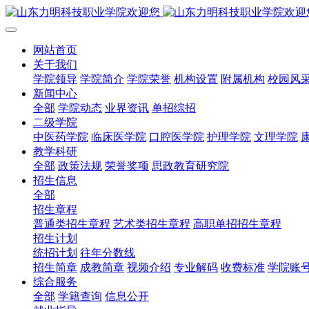
网站首页
关于我们
学院领导
学院简介
学院荣誉
机构设置
附属机构
校园风
新闻中心
全部
学院动态
业界资讯
单招综招
二级学院
中医药学院
临床医学院
口腔医学院
护理学院
文理学院
教学科研
全部
政策法规
荣誉奖项
思政教育研究院
招生信息
全部
招生章程
普通类招生章程
艺术类招生章程
高职单招招生章程
招生计划
统招计划
往年分数线
招生简章
成教简章
视频介绍
专业解码
收费标准
学院账
综合服务
全部
学籍查询
信息公开