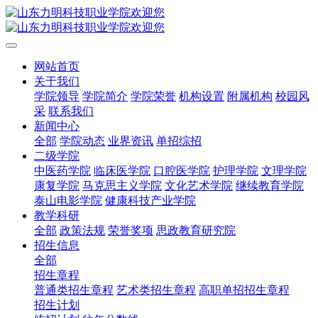
网站首页
关于我们
学院领导
学院简介
学院荣誉
机构设置
附属机构
校园风
采
联系我们
新闻中心
全部
学院动态
业界资讯
单招综招
二级学院
中医药学院
临床医学院
口腔医学院
护理学院
文理学院
康复学院
马克思主义学院
文化艺术学院
继续教育学院
泰山电影学院
健康科技产业学院
教学科研
全部
政策法规
荣誉奖项
思政教育研究院
招生信息
全部
招生章程
普通类招生章程
艺术类招生章程
高职单招招生章程
招生计划