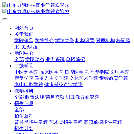
网站首页
关于我们
学院领导
学院简介
学院荣誉
机构设置
附属机构
校园风
采
联系我们
新闻中心
全部
学院动态
业界资讯
单招综招
二级学院
中医药学院
临床医学院
口腔医学院
护理学院
文理学院
康复学院
马克思主义学院
文化艺术学院
继续教育学院
泰山电影学院
健康科技产业学院
教学科研
全部
政策法规
荣誉奖项
思政教育研究院
招生信息
全部
招生章程
普通类招生章程
艺术类招生章程
高职单招招生章程
招生计划