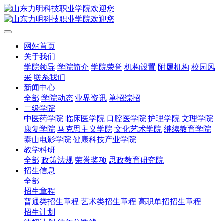
网站首页
关于我们
学院领导
学院简介
学院荣誉
机构设置
附属机构
校园风
采
联系我们
新闻中心
全部
学院动态
业界资讯
单招综招
二级学院
中医药学院
临床医学院
口腔医学院
护理学院
文理学院
康复学院
马克思主义学院
文化艺术学院
继续教育学院
泰山电影学院
健康科技产业学院
教学科研
全部
政策法规
荣誉奖项
思政教育研究院
招生信息
全部
招生章程
普通类招生章程
艺术类招生章程
高职单招招生章程
招生计划