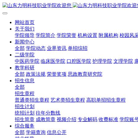
网站首页
关于我们
学院领导
学院简介
学院荣誉
机构设置
附属机构
校园风
新闻中心
全部
学院动态
业界资讯
单招综招
二级学院
中医药学院
临床医学院
口腔医学院
护理学院
文理学院
教学科研
全部
政策法规
荣誉奖项
思政教育研究院
招生信息
全部
招生章程
普通类招生章程
艺术类招生章程
高职单招招生章程
招生计划
统招计划
往年分数线
招生简章
成教简章
视频介绍
专业解码
收费标准
学院账
综合服务
全部
学籍查询
信息公开