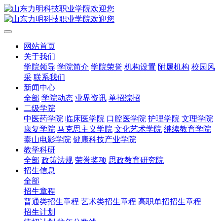
网站首页
关于我们
学院领导
学院简介
学院荣誉
机构设置
附属机构
校园风
采
联系我们
新闻中心
全部
学院动态
业界资讯
单招综招
二级学院
中医药学院
临床医学院
口腔医学院
护理学院
文理学院
康复学院
马克思主义学院
文化艺术学院
继续教育学院
泰山电影学院
健康科技产业学院
教学科研
全部
政策法规
荣誉奖项
思政教育研究院
招生信息
全部
招生章程
普通类招生章程
艺术类招生章程
高职单招招生章程
招生计划