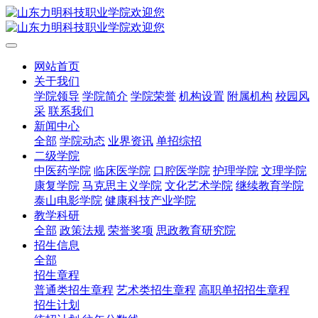
网站首页
关于我们
学院领导
学院简介
学院荣誉
机构设置
附属机构
校园风
采
联系我们
新闻中心
全部
学院动态
业界资讯
单招综招
二级学院
中医药学院
临床医学院
口腔医学院
护理学院
文理学院
康复学院
马克思主义学院
文化艺术学院
继续教育学院
泰山电影学院
健康科技产业学院
教学科研
全部
政策法规
荣誉奖项
思政教育研究院
招生信息
全部
招生章程
普通类招生章程
艺术类招生章程
高职单招招生章程
招生计划