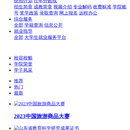
统招计划
往年分数线
招生简章
成教简章
视频介绍
专业解码
收费标准
学院账
号
奖学政策
录取查询
网上报名
远程办公
综合服务
全部
学籍查询
信息公开
就业指导
全部
大学生就业服务平台
校容校貌
学院荣誉
学子风采
推荐
热门
最新
2023中国旅游商品大赛