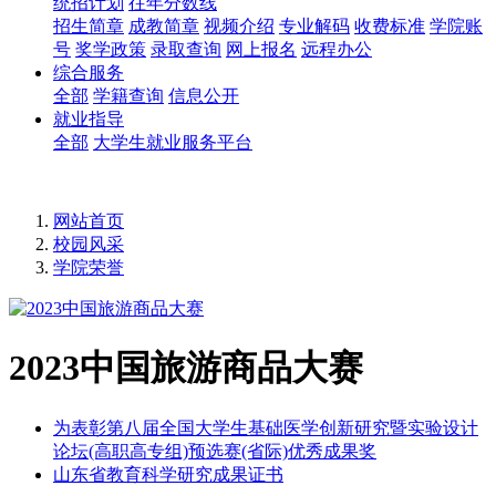
统招计划
往年分数线
招生简章
成教简章
视频介绍
专业解码
收费标准
学院账
号
奖学政策
录取查询
网上报名
远程办公
综合服务
全部
学籍查询
信息公开
就业指导
全部
大学生就业服务平台
网站首页
校园风采
学院荣誉
2023中国旅游商品大赛
为表彰第八届全国大学生基础医学创新研究暨实验设计
论坛(高职高专组)预选赛(省际)优秀成果奖
山东省教育科学研究成果证书