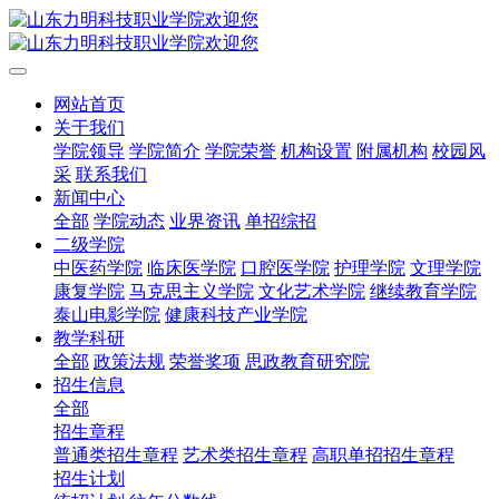
网站首页
关于我们
学院领导
学院简介
学院荣誉
机构设置
附属机构
校园风
采
联系我们
新闻中心
全部
学院动态
业界资讯
单招综招
二级学院
中医药学院
临床医学院
口腔医学院
护理学院
文理学院
康复学院
马克思主义学院
文化艺术学院
继续教育学院
泰山电影学院
健康科技产业学院
教学科研
全部
政策法规
荣誉奖项
思政教育研究院
招生信息
全部
招生章程
普通类招生章程
艺术类招生章程
高职单招招生章程
招生计划