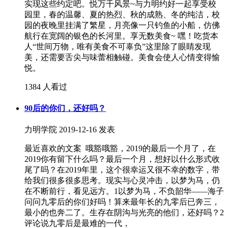
实现这些约定吧。悦万千风景~与力明约好一起享受校
园里，春的温馨、夏的热烈、秋的成熟、冬的纯洁，校
园的夜晚里挂满了繁星，月亮像一只钓鱼的小船，仿佛
航行在宽阔的银色的长河里。享无数美食~ 嘿！吃货本
人“世间万物，唯有美食不可辜负”这里除了眼睛发现
美，还需要舌尖与味蕾相触碰。美食会使人心情变得愉
悦。
1384 人看过
90后的你们，还好吗？
力明学院
2019-12-16 发表
最近喜欢的文案 哦豁哦豁，2019的最后一个月了，在
2019你有留下什么吗？最后一个月，想好以什么形式收
尾了吗？在2019年里，这个很幸运又很不幸的数字，带
给我们很多很多思考。现实与心灵冲击，以梦为马，仍
在不断前行，看见远方。1以梦为马，不负韶华——海子
问问九零后的你们好吗！算来最年长的九零后已奔三，
最小的也奔二了。生存在阴沟与光亮的他们，还好吗？2
评论说九零后是最难的一代，