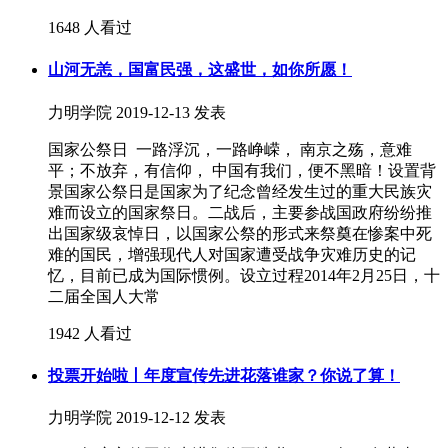
1648 人看过
山河无恙，国富民强，这盛世，如你所愿！
力明学院
2019-12-13 发表
国家公祭日 一路浮沉，一路峥嵘， 南京之殇，意难
平；不放弃，有信仰， 中国有我们，便不黑暗！设置背
景国家公祭日是国家为了纪念曾经发生过的重大民族灾
难而设立的国家祭日。二战后，主要参战国政府纷纷推
出国家级哀悼日，以国家公祭的形式来祭奠在惨案中死
难的国民，增强现代人对国家遭受战争灾难历史的记
忆，目前已成为国际惯例。设立过程2014年2月25日，十
二届全国人大常
1942 人看过
投票开始啦丨年度宣传先进花落谁家？你说了算！
力明学院
2019-12-12 发表