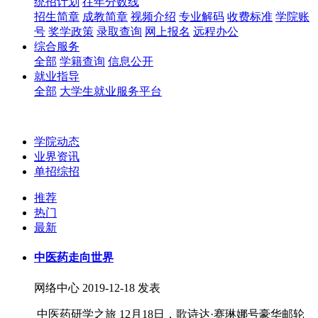
统招计划
往年分数线
招生简章
成教简章
视频介绍
专业解码
收费标准
学院账
号
奖学政策
录取查询
网上报名
远程办公
综合服务
全部
学籍查询
信息公开
就业指导
全部
大学生就业服务平台
学院动态
业界资讯
单招综招
推荐
热门
最新
中医药走向世界
网络中心
2019-12-18 发表
中医药研学之旅 12月18日，歌诗达·赛琳娜号豪华邮轮