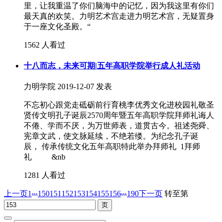
里，让我重温了你们脑海中的记忆，因为我这里有你们
最天真的欢笑。力明艺术宫走进力明艺术宫，无疑置身
于一座文化圣殿。“
1562 人看过
十八而志，未来可期|五年高职学院举行成人礼活动
力明学院
2019-12-07 发表
不忘初心跟党走砥砺前行育桃李优秀文化进校园礼敬圣
贤传文明孔子诞辰2570周年暨五年高职学院拜师礼诲人
不倦、学而不厌，为万世师表，道贯古今。祖述尧舜、
宪章文武，使文脉延续，不绝若缕。为纪念孔子诞
辰， 传承传统文化五年高职特此举办拜师礼 1拜师
礼 &nb
1281 人看过
...
...
上一页
1
150
151
152
153
154
155
156
190
下一页
转至第