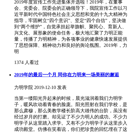
2019年度宣传工作先进集体开选啦！2019年，在董事
会、党委会、院委会的正确领导下，我院宣传工作以习
近平新时代中国特色社会主义思想和党的十九大精神为
指导，牢固树立“四个意识”、坚定“四个自信”，坚决做
到“两个维护”，自觉承担起举旗帜、聚民心、育新人、
兴文化、展形象的使命任务，极大地汇聚了力明正能
量，传播了力明精神，为各项事业的健康快速发展提供
了思想保障、精神动力和良好的舆论氛围。2019年，力
明
1374 人看过
2019年的最后一个月 同你在力明来一场美丽的邂逅
力明学院
2019-12-10 发表
当第一缕阳光升起来的时候，晨光滋润着我们力明学
子，暖风吹动着青春的脸庞。阳光照射在我们学校，是
那么肃穆，那么美教学楼长阶高大雄伟的台阶，虽没有
经过岁月的打磨。却见证了不少力明人的成功。不少力
明学子从这里踏入求学。又有不少力明学子从这里步入
成功殿堂。仿佛在笑着说，你们把珍贵的回忆埋在了这