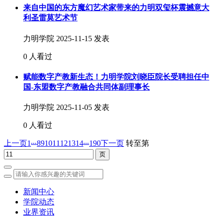
来自中国的东方魔幻艺术家带来的力明双玺杯震撼意大
利圣雷莫艺术节
力明学院
2025-11-15 发表
0 人看过
赋能数字产教新生态！力明学院刘晓臣院长受聘担任中
国-东盟数字产教融合共同体副理事长
力明学院
2025-11-05 发表
0 人看过
...
...
上一页
1
8
9
10
11
12
13
14
190
下一页
转至第
新闻中心
学院动态
业界资讯