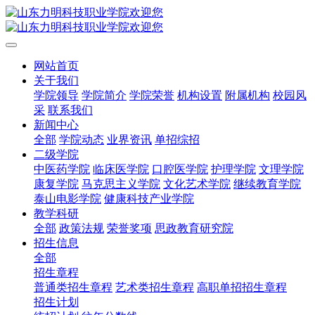
网站首页
关于我们
学院领导
学院简介
学院荣誉
机构设置
附属机构
校园风
采
联系我们
新闻中心
全部
学院动态
业界资讯
单招综招
二级学院
中医药学院
临床医学院
口腔医学院
护理学院
文理学院
康复学院
马克思主义学院
文化艺术学院
继续教育学院
泰山电影学院
健康科技产业学院
教学科研
全部
政策法规
荣誉奖项
思政教育研究院
招生信息
全部
招生章程
普通类招生章程
艺术类招生章程
高职单招招生章程
招生计划