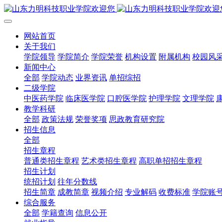
网站首页
关于我们
学院领导
学院简介
学院荣誉
机构设置
附属机构
校园风
新闻中心
全部
学院动态
业界资讯
单招综招
二级学院
中医药学院
临床医学院
口腔医学院
护理学院
文理学院
教学科研
全部
政策法规
荣誉奖项
思政教育研究院
招生信息
全部
招生章程
普通类招生章程
艺术类招生章程
高职单招招生章程
招生计划
统招计划
往年分数线
招生简章
成教简章
视频介绍
专业解码
收费标准
学院账
综合服务
全部
学籍查询
信息公开