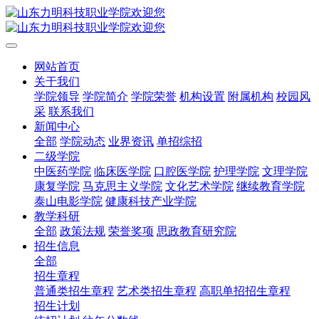
网站首页
关于我们
学院领导
学院简介
学院荣誉
机构设置
附属机构
校园风
采
联系我们
新闻中心
全部
学院动态
业界资讯
单招综招
二级学院
中医药学院
临床医学院
口腔医学院
护理学院
文理学院
康复学院
马克思主义学院
文化艺术学院
继续教育学院
泰山电影学院
健康科技产业学院
教学科研
全部
政策法规
荣誉奖项
思政教育研究院
招生信息
全部
招生章程
普通类招生章程
艺术类招生章程
高职单招招生章程
招生计划