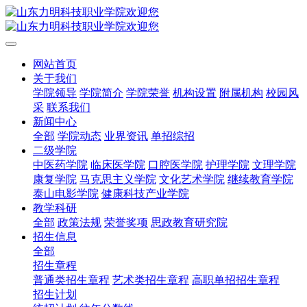
网站首页
关于我们
学院领导
学院简介
学院荣誉
机构设置
附属机构
校园风
采
联系我们
新闻中心
全部
学院动态
业界资讯
单招综招
二级学院
中医药学院
临床医学院
口腔医学院
护理学院
文理学院
康复学院
马克思主义学院
文化艺术学院
继续教育学院
泰山电影学院
健康科技产业学院
教学科研
全部
政策法规
荣誉奖项
思政教育研究院
招生信息
全部
招生章程
普通类招生章程
艺术类招生章程
高职单招招生章程
招生计划