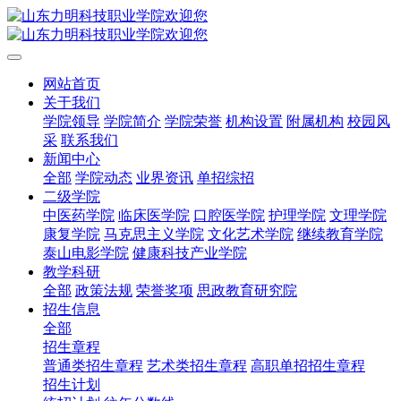
网站首页
关于我们
学院领导
学院简介
学院荣誉
机构设置
附属机构
校园风
采
联系我们
新闻中心
全部
学院动态
业界资讯
单招综招
二级学院
中医药学院
临床医学院
口腔医学院
护理学院
文理学院
康复学院
马克思主义学院
文化艺术学院
继续教育学院
泰山电影学院
健康科技产业学院
教学科研
全部
政策法规
荣誉奖项
思政教育研究院
招生信息
全部
招生章程
普通类招生章程
艺术类招生章程
高职单招招生章程
招生计划