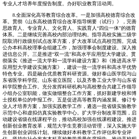
专业人才培养年度报告制度。办好职业教育活动周。
8.全面深化高等教育综合改革。一是加强高校德育综合改
革。贯彻《山东高校德育综合改革指导纲要（试行）》，完善
思政育人、专业育人、文化育人、实践育人“四位一体”的德育
体系。二是继续完善高校内部治理结构。指导高校实施二级学
院取消行政级别试点改革方案，扩大改革试点高校范围。完成
公办本科高校理事会组建工作，加强理事会制度建设。深入推
进信息公开。三是推进“双一流”和高水平应用型大学建设。贯
彻落实《推进一流大学和一流学科建设方案》和《推进高水平
应用型大学建设实施方案》，建设一批一流学科和高水平优势
特色专业。四是融合优质教育科研资源。做好泰山医学院与山
东省医学科学院、山东省立医院，以及齐鲁工业大学与山东省
科学院整合工作。充分发挥科研机构与高校整合共建工作领导
小组办公室职能，做实做细整合工作方案，抓好新建学校和博
士授权单位的申报工作。五是促进高等教育内涵发展。修订专
业人才培养方案，加强实践教学工作，遴选一批省级实验教学
示范中心和虚拟仿真实验教学中心。扩大学分制改革范围，启
动建设省级在线课程平台，推动高校加强在线课程建设。推进
创新创业教育改革，规范大学生竞赛活动管理，深入实施大学
生创新创业训练计划。继续做好本科教学工作评估和专业评
估，坚持向社会发布本科高校教学质量年度报告，推动高校积