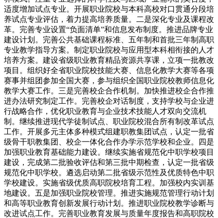
适度增加试点专业。开展职业院校与本科高校对口贯通分段培
养试点专业评估，着力提高培养质量。二是深化专业及课程改
革。完善专业设置“负面清单”和信息发布制度。推进品牌专业
建设计划。完善公共基础课程标准、五年制和首批三年制高职
专业教学指导方案。制定职业院校与应用型本科相衔接的人才
培养方案。建设省级职业教育精品资源共享课，立项一批教改
项目。组织好全省职业院校技能大赛、信息化教学大赛等各项
赛事并组团参加全国大赛，参与组织全国职业院校教师信息化
教学大赛工作。三是完善校企合作机制。加快推进校企合作推
进办法研究制定工作。完善校企对话制度，支持学校与企业进
行战略合作，优化职业教育与企业技术技能人才双向交流机
制。继续推进现代学徒制试点、职业院校混合所有制改革试点
工作。开展多元主体多种模式组建职教集团试点，认定一批省
级骨干职教集团、校企一体化合作办学示范学校和企业。四是
加强职业教育基础能力建设。继续实施省规范化中职学校项目
建设，完成第二批验收评估和第三批中期检查，认定一批省级
规范化中职学校。遴选启动第二批省级示范性及优质特色中职
学校建设。实施省级优质高职院校培育工程。加强校内实训基
地建设。五是加强职业院校管理。推进实施规范管理行动计划
和高等职业教育创新发展行动计划。推进职业院校教学诊断与
改进试点工作。完善职业教育发展与质量年度报告和高职院校