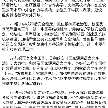
聘请计划》。有序推进中外合作办学，支持高校举办非独立设
置的高水平中外合作办学机构。加强孔子学院（课堂）建设，
服务我省教育对外开放。
28.维护学校和谐安全稳定。抓住抵御宗教渗透、校园反
暴恐等重点工作，进一步完善维稳机制，切实维护学校安全稳
定。总结推广典型经验，持续推进“平安和谐校园”创建及长效
机制建设。加强学生公共安全教育和安全演练。督促指导做好
校园安全风险管控和隐患排查整治两个机制建设。进一步规范
校车服务管理工作。
29.加强语言文字工作。贯彻落实《国家通用语言文字
法》，大力推广和普及国家通用语言文字。办好第20届全国推
广普通话宣传周。研究制定《山东省贯彻〈国家语言文字事业
“十三五”发展规划〉实施意见》。加强中国语言资源有声数据
库和语保工程项目建设。传承与弘扬中华优秀传统文化，扎实
推进中华经典诵写讲行动。
30.进一步完善新闻宣传工作机制。充分发挥厅属媒体和
各级各类媒体作用，讲好山东教育故事。健全和完善新闻发言
人制度，积极做好教育改革发展政策解读和宣传，确保教育信
息主动公开。组建成立“教育新媒体联盟”，做大做强教育新媒