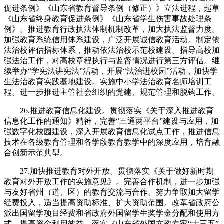
促进条例》《山东省教育督导条例（修正）》立法进程，起草
《山东省终身教育促进条例》《山东省学生伤害事故处理条
例》。推进教育行政执法体制机制改革，加大执法监督力度。
加强教育系统信用体系建设，广泛开展诚信教育活动。制定依
法治校评估指标体系，推动依法治校示范校建设。指导高校加
强法治工作，对高校章程执行与监督情况进行第三方评估。继
续举办“学宪法讲宪法”活动，开展“法治进校园”活动，加快学
生法治教育实践基地建设。实施中小学法治教育名师培训工
程。进一步推进主管社会组织的党建、规范管理和脱钩工作。
26.推进教育信息化建设。贯彻落实《关于深入推进教育
信息化工作的通知》精神，完善“三通两平台”建设与应用，加
强数字化校园建设，深入开展教育信息化试点工作，推进信息
技术在各级教育管理和各学段教育教学中的深度应用，培育融
合创新示范典型。
27.加快推进教育对外开放。贯彻落实《关于做好新时期
教育对外开放工作的实施意见》。完善合作机制，进一步加强
与友好省州（道、区）的教育交流与合作。努力争取加大留学
经费投入，适当提高资助标准、扩大资助范围。改革省政府公
派出国留学项目经费和省政府外国留学生奖学金分配和使用方
式，提高资金利用效益。落实《山东省外国文教专家“十三五”