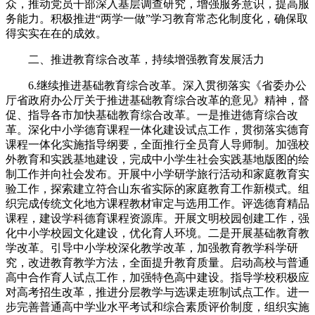
众，推动党员干部深入基层调查研究，增强服务意识，提高服
务能力。积极推进“两学一做”学习教育常态化制度化，确保取
得实实在在的成效。
二、推进教育综合改革，持续增强教育发展活力
6.继续推进基础教育综合改革。深入贯彻落实《省委办公
厅省政府办公厅关于推进基础教育综合改革的意见》精神，督
促、指导各市加快基础教育综合改革。一是推进德育综合改
革。深化中小学德育课程一体化建设试点工作，贯彻落实德育
课程一体化实施指导纲要，全面推行全员育人导师制。加强校
外教育和实践基地建设，完成中小学生社会实践基地版图的绘
制工作并向社会发布。开展中小学研学旅行活动和家庭教育实
验工作，探索建立符合山东省实际的家庭教育工作新模式。组
织完成传统文化地方课程教材审定与选用工作。评选德育精品
课程，建设学科德育课程资源库。开展文明校园创建工作，强
化中小学校园文化建设，优化育人环境。二是开展基础教育教
学改革。引导中小学校深化教学改革，加强教育教学科学研
究，改进教育教学方法，全面提升教育质量。启动高校与普通
高中合作育人试点工作，加强特色高中建设。指导学校积极应
对高考招生改革，推进分层教学与选课走班制试点工作。进一
步完善普通高中学业水平考试和综合素质评价制度，组织实施