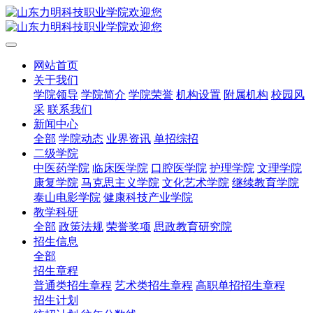
网站首页
关于我们
学院领导
学院简介
学院荣誉
机构设置
附属机构
校园风
采
联系我们
新闻中心
全部
学院动态
业界资讯
单招综招
二级学院
中医药学院
临床医学院
口腔医学院
护理学院
文理学院
康复学院
马克思主义学院
文化艺术学院
继续教育学院
泰山电影学院
健康科技产业学院
教学科研
全部
政策法规
荣誉奖项
思政教育研究院
招生信息
全部
招生章程
普通类招生章程
艺术类招生章程
高职单招招生章程
招生计划