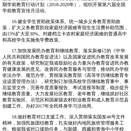
期学前教育行动计划（2018-2020年）。组织开展第六届全国
学前教育宣传月活动。
16.健全学生资助政策体系。统一城乡义务教育资助政
策，扩大义务教育阶段家庭经济困难寄宿生生活费补助范围，
由15%扩大至30%。对建档立卡农村家庭经济困难的普通高中
和高校学生实施免学费政策。
17.加快发展民办教育和继续教育。落实新修订的《中华
人民共和国民办教育促进法》以及国家促进民办教育改革发展
的有关政策，研究制定我省鼓励社会力量兴办教育促进民办教
育健康发展的意见。改善民办教育服务与管理，推动民办学校
依法办学、规范办学。贯彻落实教育部《高等学历继续教育专
业设置管理办法》，研究制订加强高校学历继续教育事中、事
后监管文件，完善年度质量报告、考试巡视等制度，稳步提升
继续教育质量。大力发展社区教育、老年教育，继续抓好社区
教育实验区、示范区和国家级农村职业教育和成人教育示范县
创建工作。办好2017年全民终身学习活动周。
18.做好教育对口支援工作。深入贯彻落实国发46号文件
精神，加强民族团结教育，扎实做好内地民族班管理服务工
作。根据我省对口援助任务，与新疆、西藏和青海中小学校、