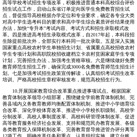
高等学校考试招生专项改革，积极推进普通本科高校综合评价
招生试点工作，启动山东省订单定向医学生免费教育招生试
点，督促指导高校根据办学定位和专业要求，确定各专业大类
对高中学生选考科目的要求和高中学生综合素质评价结果使用
办法，加快“专升本”考试内容、考试方式和招生录取模式改
革。四是推进高考招生录取模式改革，自2017年起，本科段招
生除提前批次外，全部实行本科同一批次录取。五是深入实施
国家重点高校农村学生单独招生计划、省属重点高校招收农村
学生专项计划和高职院校招收建档立卡农村贫困家庭学生专项
计划，完善招生办法，加强考生资格审核。六是继续做好免费
教育师范生招生工作，确保完成3000名免费教育师范生招生计
划。七是加强考试招生政策宣传解读，认真组织考试招生改革
培训。严格高校招生章程审核发布，规范高校招生行为。
10.开展国家教育综合改革重点推进事项试点。根据国家
教育体制改革领导小组部署，围绕健全学前教育体制机制、完
善县域内义务教育教师均衡配置体制机制、推进中小学德育综
合改革、深化学校体育改革、推进中小学校长职级制、高校学
分制改革、高校人事制度改革、高校科研管理体制改革、促进
高等教育服务经济社会发展、支持和规范民办教育发展、各级
各类教育投入保障机制改革、完善教育督导推进管办评分离等
12项工作，明确改革任务和重点，认真组织实施。建立台账，