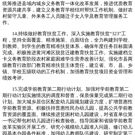
统筹推进县域内城乡义务教育一体化改革发展，推进优质教育
资源共建共享，建立义务教育学校结对帮扶工作机制。做好农
村留守儿童、外来务工人员随迁子女入学及教育管理服务工
作。
14.持续做好教育扶贫工作。深入实施教育扶贫“323”工
程，坚持全面覆盖、精准施策、点面结合，全力构建到学校、
到教师、到学生的教育精准扶贫体系，确保年度任务目标圆满
完成。积极推进黄河滩区脱贫迁建教育扶贫工作。实施建档立
卡义务教育阶段农村家庭困难学生营养改善计划。强化市县两
级教育行政部门教育精准扶贫主体责任，建立省、市、县、乡
镇、学校五级联动的工作机制，加强教育扶贫项目资金管理和
绩效考评。
15.完成学前教育第二期行动计划。加强对学前教育第二
期行动计划实施情况的调度和督查，保质保量完成第二期行动
计划。加大城乡居住区配套幼儿园规划建设力度，扩增普惠性
学前教育资源。积极扶持普惠性民办幼儿园，提高公共学前教
育资源的覆盖面。继续推进贫困村幼儿园建设，对省直单位第
一书记帮包村幼儿园进行检查验收。指导国家和省级学前教育
改革实验区开展工作。研究小规模幼儿园准入问题。修订幼儿
园基本办园条件标准，加强幼儿教师队伍建设。研究制定第三