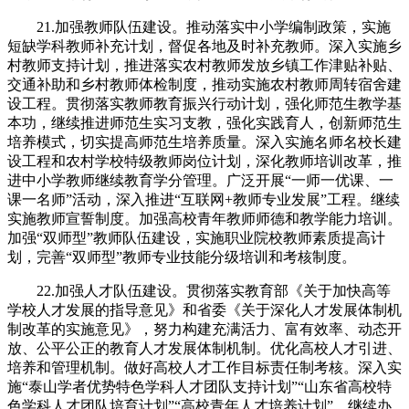
21.加强教师队伍建设。推动落实中小学编制政策，实施
短缺学科教师补充计划，督促各地及时补充教师。深入实施乡
村教师支持计划，推进落实农村教师发放乡镇工作津贴补贴、
交通补助和乡村教师体检制度，推动实施农村教师周转宿舍建
设工程。贯彻落实教师教育振兴行动计划，强化师范生教学基
本功，继续推进师范生实习支教，强化实践育人，创新师范生
培养模式，切实提高师范生培养质量。深入实施名师名校长建
设工程和农村学校特级教师岗位计划，深化教师培训改革，推
进中小学教师继续教育学分管理。广泛开展“一师一优课、一
课一名师”活动，深入推进“互联网+教师专业发展”工程。继续
实施教师宣誓制度。加强高校青年教师师德和教学能力培训。
加强“双师型”教师队伍建设，实施职业院校教师素质提高计
划，完善“双师型”教师专业技能分级培训和考核制度。
22.加强人才队伍建设。贯彻落实教育部《关于加快高等
学校人才发展的指导意见》和省委《关于深化人才发展体制机
制改革的实施意见》，努力构建充满活力、富有效率、动态开
放、公平公正的教育人才发展体制机制。优化高校人才引进、
培养和管理机制。做好高校人才工作目标责任制考核。深入实
施“泰山学者优势特色学科人才团队支持计划”“山东省高校特
色学科人才团队培育计划”“高校青年人才培养计划”。继续办