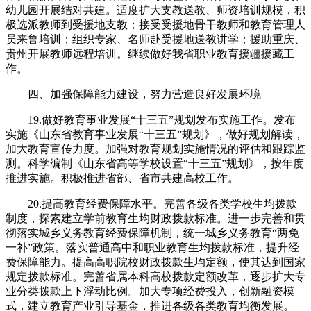
幼儿园开展结对共建。适度扩大支教送教、师资培训规模，积
极选派教师到受援地支教；接受受援地骨干教师和教育管理人
员来鲁培训；组织专家、名师赴受援地送教讲学；援助重庆、
贵州开展教师远程培训。继续做好我省职业教育援疆援藏工
作。
四、加强保障能力建设，努力营造良好发展环境
19.做好教育事业发展“十三五”规划发布实施工作。发布
实施《山东省教育事业发展“十三五”规划》，做好规划解读，
加大教育宣传力度。加强对教育规划实施情况的评估和跟踪监
测。科学编制《山东省高等学校设置“十三五”规划》，按年度
推进实施。积极推进省部、省市共建高校工作。
20.提高教育经费保障水平。完善各级各类学校生均拨款
制度，探索建立学前教育生均财政拨款标准。进一步完善和贯
彻落实城乡义务教育经费保障机制，统一城乡义务教育“两免
一补”政策。落实普通高中和职业教育生均拨款标准，提升经
费保障能力。提高高职院校财政拨款生均定额，使其达到国家
规定拨款标准。完善省属本科高校拨款定额改革，逐步扩大专
业分类拨款上下浮动比例。加大专项经费投入，创新融资模
式，建立教育产业引导基金，推进各级各类教育均衡发展。