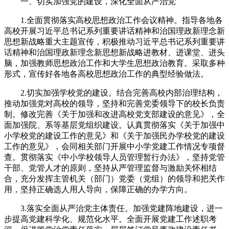
一、切实加强党的建设，深化全面从严治党
1.全面贯彻落实高校思想政治工作会议精神。指导各地各
高校开展习近平总书记系列重要讲话精神和治国理政新理念新
思想新战略重大主题宣传，积极推动习近平总书记系列重要讲
话精神和治国理政新理念新思想新战略进教材、进课堂、进头
脑，加强教师思想政治工作和大学生思想政治教育。采取多种
形式，宣传好各地各高校思想政治工作的典型经验做法。
2.切实加强学校党的建设。结合完善高校内部治理结构，
推动加强党对高校的领导，坚持和完善党委领导下的校长负责
制。修改完善《关于加强和改进高校党支部建设的意见》，全
面加强院、系等基层党组织建设。认真贯彻落实《关于加强中
小学校党的建设工作的意见》和《关于加强民办学校党的建设
工作的意见》，会同相关部门开展中小学党建工作情况专项督
查。贯彻落实《中小学校领导人员管理暂行办法》，坚持党管
干部、党管人才的原则，坚持从严管理监督与激励关怀相结
合，充分发挥主管机关（部门）党委（党组）的领导和把关作
用，坚持正确选人用人导向，保障正确的办学方向。
3.落实全面从严治党主体责任。加强党建阵地建设，进一
步提高党建科学化、规范化水平。全面开展党建工作述职考