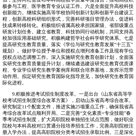
极参与工程、医学教育专业认证工作。六是全面提升高校科技
创新能力。继续实施高等学校协同创新计划和创新平台建设工
程，创新高校科研组织形式，完善科研项目管理办法，促进科
技成果转移转化。积极组织省属高校承担国家级、省部级重点
研发计划任务。建立省教育、科技协同行动机制，共同支持高
校加强应用基础研究。积极构建哲学社会科学研究体系。七是
提高研究生教育质量。落实《学位与研究生教育发展“十三五”
规划》。做好学位授予单位和授权点增列准备工作及现有学位
授权点动态调整工作。深入实施研究生教育创新计划，全面落
实研究生教育质量提升计划，继续遴选建设研究生教育优质课
程、专业学位研究生教学案例库和联合培养基地，发挥示范带
动作用。拟定研究生教育国际化指导意见，加快研究生教育国
际化进程。
9.积极推进考试招生制度改革。一是出台《山东省高等学
校考试招生制度综合改革方案》，启动山东省高考综合改革。
研究制定11个配套文件，推进实施25项重点工作，确保我省高
考综合改革试点顺利开局。二是完善“文化素质+专业技能”春
季考试招生制度，扩大高职院校单独招生试点范围，做好职业
院校与本科高校对口贯通分段培养招生工作，完善高职院校注
册入学办法，提高高职院校分类考试招生录取比例。三是深化