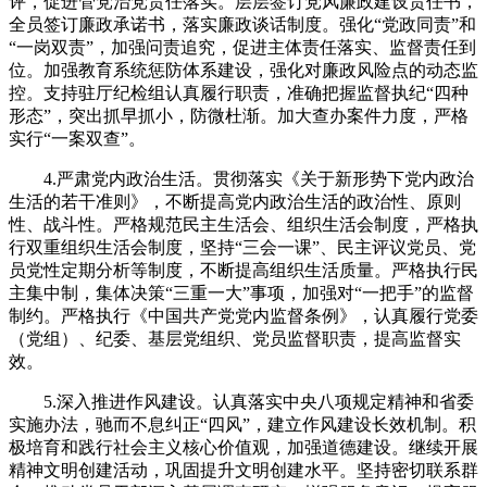
评，促进管党治党责任落实。层层签订党风廉政建设责任书，
全员签订廉政承诺书，落实廉政谈话制度。强化“党政同责”和
“一岗双责”，加强问责追究，促进主体责任落实、监督责任到
位。加强教育系统惩防体系建设，强化对廉政风险点的动态监
控。支持驻厅纪检组认真履行职责，准确把握监督执纪“四种
形态”，突出抓早抓小，防微杜渐。加大查办案件力度，严格
实行“一案双查”。
4.严肃党内政治生活。贯彻落实《关于新形势下党内政治
生活的若干准则》，不断提高党内政治生活的政治性、原则
性、战斗性。严格规范民主生活会、组织生活会制度，严格执
行双重组织生活会制度，坚持“三会一课”、民主评议党员、党
员党性定期分析等制度，不断提高组织生活质量。严格执行民
主集中制，集体决策“三重一大”事项，加强对“一把手”的监督
制约。严格执行《中国共产党党内监督条例》，认真履行党委
（党组）、纪委、基层党组织、党员监督职责，提高监督实
效。
5.深入推进作风建设。认真落实中央八项规定精神和省委
实施办法，驰而不息纠正“四风”，建立作风建设长效机制。积
极培育和践行社会主义核心价值观，加强道德建设。继续开展
精神文明创建活动，巩固提升文明创建水平。坚持密切联系群