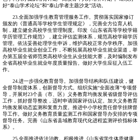
好“泰山学术论坛”和“泰山学者主题沙龙”活动。
23.全面加强学生教育管理服务工作。贯彻落实国家修订
颁发的《普通高等学校学生管理规定》，完善全方位育人机
制，建立健全高校学生管理制度。印发《山东省高等学校学籍
学历管理工作规范》，建立评估监测体系，规范高校学籍学历
管理。依法妥善处理学生申诉，维护高校正常办学秩序。加强
高校毕业生就业创业工作，不断拓展高校毕业生就业渠道，举
办第五届全省师范类高校毕业生从业技能大赛，及时编制发布
全省高校毕业生就业年度质量报告。做好大学生应征入伍工
作。
24.进一步强化教育督导。加强督导结构和队伍建设，健
全督导制度体系，创新督导方式。组织实施“全面改薄”专项督
导，开展对23个县（市、区）义务教育均衡发展省级督导评估
工作，抓好督导整改，适时申请国家评估认定。加大义务教育
均衡发展动态监测和复查力度。推进中小学校责任督学挂牌督
导工作。做好义务教育质量监测工作和国家督导办安排的专项
督导任务。完善《山东省县域教育现代化进程监测评价指标体
系》。
25.全面推进依法治教。积极推进《山东省学生体质健康