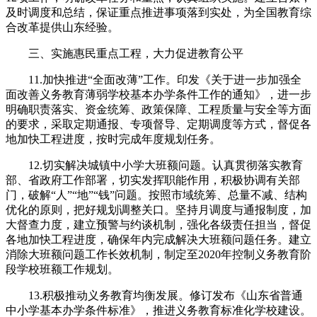
及时调度和总结，保证重点推进事项落到实处，为全国教育综
合改革提供山东经验。
三、实施惠民重点工程，大力促进教育公平
11.加快推进“全面改薄”工作。印发《关于进一步加强全
面改善义务教育薄弱学校基本办学条件工作的通知》，进一步
明确职责落实、资金统筹、政策保障、工程质量与安全等方面
的要求，采取定期通报、专项督导、定期调度等方式，督促各
地加快工程进度，按时完成年度规划任务。
12.切实解决城镇中小学大班额问题。认真贯彻落实教育
部、省政府工作部署，切实发挥职能作用，积极协调有关部
门，破解“人”“地”“钱”问题。按照市域统筹、总量不减、结构
优化的原则，把好规划调整关口。坚持月调度与通报制度，加
大督查力度，建立预警与约谈机制，强化各级责任担当，督促
各地加快工程进度，确保年内完成解决大班额问题任务。建立
消除大班额问题工作长效机制，制定至2020年控制义务教育阶
段学校班额工作规划。
13.积极推动义务教育均衡发展。修订发布《山东省普通
中小学基本办学条件标准》，推进义务教育标准化学校建设。