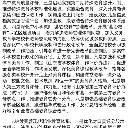
高中教育质量评价。三是启动实施第二期特殊教育提升计划。
推进特殊教育学校标准化建设。实施融合教育，深入开展随班
就读和随园保教工作，实施送教上门服务。建设残疾儿童信息
档案数据管理平台，加强医教、康教结合特殊教育服务体系建
设。四是深化中小学教师“县管校聘”管理改革。开展“县管校
聘”示范区建设项目，着力解决教师管理体制问题，加大义务
教育学校校长教师交流轮岗力度，统筹优化城乡教师资源。五
是深化中小学校长职级制和去行政化改革。全面总结校长职级
制改革工作经验，引导各市进一步完善改革配套制度，探索中
小学校去行政化的新路径、新方法、新举措。六是加强和改进
体育美育工作。制定《山东省学校体育工作评价办法》，促进
全省学校体育工作均衡发展。深化美育课程教学改革，指导各
级各类学校开齐开足上好美育课程，构建课堂教学、课外活
动、校园文化、艺术展演“四位一体”的美育育人格局。七是加
大第三方教育评价工作力度。根据《山东省第三方教育评价办
法（试行）》，选择部分项目和部分市县，开展第三方教育评
价试点工作，推进教育管办评分离。八是加强基础教育综合改
革试验区建设。跟进指导试验区工作，及时总结改革经验，更
好地引领全省基础教育综合改革。
7.继续完善现代职业教育体系。一是优化对口贯通分段培
养模式。注重专业选择的科学性及与区域产业需求的契合度，