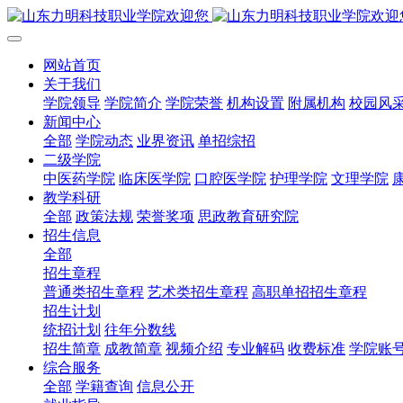
网站首页
关于我们
学院领导
学院简介
学院荣誉
机构设置
附属机构
校园风
新闻中心
全部
学院动态
业界资讯
单招综招
二级学院
中医药学院
临床医学院
口腔医学院
护理学院
文理学院
教学科研
全部
政策法规
荣誉奖项
思政教育研究院
招生信息
全部
招生章程
普通类招生章程
艺术类招生章程
高职单招招生章程
招生计划
统招计划
往年分数线
招生简章
成教简章
视频介绍
专业解码
收费标准
学院账
综合服务
全部
学籍查询
信息公开