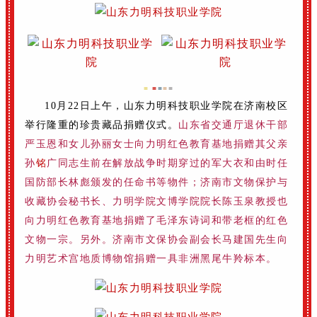
■
■
■
■
■
10月22日上午，山东力明科技职业学院在济南校区
举行隆重的珍贵藏品捐赠仪式。
山东省交通厅退休干部
严玉恩和女儿孙丽女士向力明红色教育基地捐赠其父亲
孙
铭
广同志生前在解放战争时期穿过的军大衣和由时任
国防部长林彪颁发的任命书等物件；济南市文物保护与
收藏协会秘书长、力明学院文博学院院长陈玉泉教授也
向力明红色教育基地捐赠了毛泽东诗词和带老框的红色
文物一宗。另外。济南市文保协会副会长马建国先生向
力明艺术宫地质博物馆捐赠一具非洲黑尾牛羚标本。