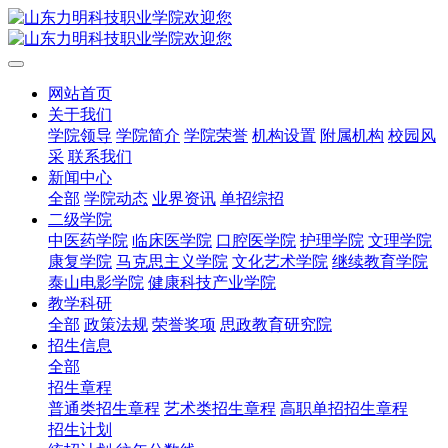
网站首页
关于我们
学院领导
学院简介
学院荣誉
机构设置
附属机构
校园风
采
联系我们
新闻中心
全部
学院动态
业界资讯
单招综招
二级学院
中医药学院
临床医学院
口腔医学院
护理学院
文理学院
康复学院
马克思主义学院
文化艺术学院
继续教育学院
泰山电影学院
健康科技产业学院
教学科研
全部
政策法规
荣誉奖项
思政教育研究院
招生信息
全部
招生章程
普通类招生章程
艺术类招生章程
高职单招招生章程
招生计划