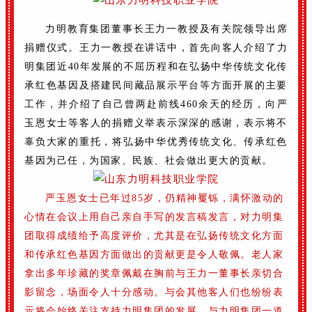
力明教育集团董事长王力一教授及有关院领导出席
捐赠仪式。
王力一教授在讲话中，首先向客人介绍了力
明集团近40年发展的不屈历程和在弘扬中华传统文化传
承红色基因及搭建民间藏品展示平台等方面开展的主要
工作，并介绍了自己曾两赴前线460余天的经历，向严
玉恩女士等客人的捐赠义举表示深深的感谢，表示将不
辜负大家的重托，将弘扬中华优秀传统文化、传承红色
基因为己任，为国家、民族、社会做出更大的贡献。
严玉恩女士已年过85岁，仍精神矍铄，满怀激动的
心情在会议上用自己亲自手写的发言稿发言，对力明集
团取得成绩给予高度评价，尤其是在弘扬传统文化方面
和传承红色基因方面做出的贡献更是令人敬佩。老人家
拿出多年珍藏的奖章佩戴在胸前与王力一董事长亲切合
影留念，场面令人十分感动。与会其他客人们也纷纷表
示将会始终关注支持力明集团的发展，与力明集团一道