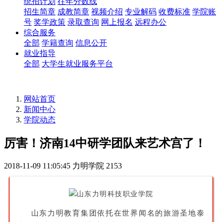
统招计划
往年分数线
招生简章
成教简章
视频介绍
专业解码
收费标准
学院账
号
奖学政策
录取查询
网上报名
远程办公
综合服务
全部
学籍查询
信息公开
就业指导
全部
大学生就业服务平台
网站首页
新闻中心
学院动态
厉害！济南14中研学团队来艺术宫了！
2018-11-09 11:05:45
力明学院
2153
山东力明教
育集团依托在世界闻名的旅游圣地泰