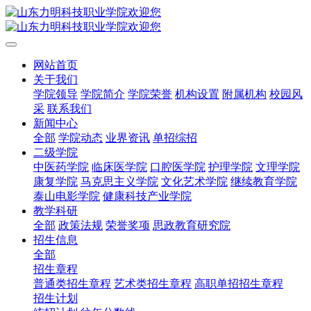
网站首页
关于我们
学院领导
学院简介
学院荣誉
机构设置
附属机构
校园风
采
联系我们
新闻中心
全部
学院动态
业界资讯
单招综招
二级学院
中医药学院
临床医学院
口腔医学院
护理学院
文理学院
康复学院
马克思主义学院
文化艺术学院
继续教育学院
泰山电影学院
健康科技产业学院
教学科研
全部
政策法规
荣誉奖项
思政教育研究院
招生信息
全部
招生章程
普通类招生章程
艺术类招生章程
高职单招招生章程
招生计划