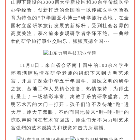
山脚下建设的3000亩大学新校区和30余年传统医学
办学经验，创新打造的全国唯一以传统医学体验教
育为特色的“中华国医小博士”研学旅行基地，在全
国树立起研学旅行发展的新标杆，受到社会各界的
高度关注，慕名前来参观研学者络绎不绝。一曲雄
壮的研学旅行事业交响乐，频频震撼全国···
11月8日，来自省会济南十四中的100余名学生
怀着满腔热情在研学老师的组织下来到力明艺术
宫，开启了探索中华五千年国学、国医文明的研学
之旅。基地工作人员精心准备、热情接待，为师生
们呈上了一场精彩丰富、寓教于乐的研学盛宴。力
明艺术宫的大门一打开，孩子们迫不及待地“跑”进
大厅，睁大了双眼，不约而同地传来“哇~哇~哇”的
惊叹声瞬间在艺术宫回荡，师生们无不为力明艺术
宫强烈的艺术感染力和视觉冲击力所震撼。