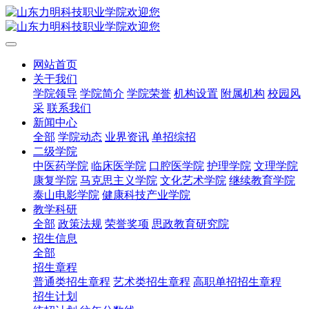
网站首页
关于我们
学院领导
学院简介
学院荣誉
机构设置
附属机构
校园风
采
联系我们
新闻中心
全部
学院动态
业界资讯
单招综招
二级学院
中医药学院
临床医学院
口腔医学院
护理学院
文理学院
康复学院
马克思主义学院
文化艺术学院
继续教育学院
泰山电影学院
健康科技产业学院
教学科研
全部
政策法规
荣誉奖项
思政教育研究院
招生信息
全部
招生章程
普通类招生章程
艺术类招生章程
高职单招招生章程
招生计划