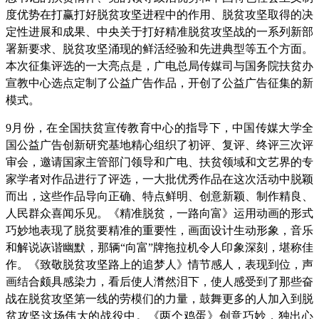
度优势在打赢打好脱贫攻坚进程中的作用、脱贫攻坚取得的决
定性进展和成果、中央关于打好精准脱贫攻坚战的一系列新部
署新要求、脱贫攻坚涌现的鲜活经验和先进典型等五个方面。
本次征集评选的一大亮点是，广电总局传媒司与国务院扶贫办
宣教中心选点定制了公益广告作品，开创了公益广告征集的新
模式。
9月份，在全国扶贫宣传教育中心的指导下，中国传媒大学全
国公益广告创新研究基地精心组织了初评、复评、终评三次评
审会，邀请国家主管部门领导和广电、扶贫领域和文艺界的专
家学者对作品进行了评选，一大批优秀作品在这次活动中脱颖
而出，这些作品导向正确、特点鲜明、创意新颖、制作精良、
人民群众喜闻乐见。《精准脱贫，一路向富》运用动画的形式
巧妙地表现了脱贫要精准的重要性，画面设计生动形象，音乐
和解说诙谐幽默，那辆“向富”牌拖拉机令人印象深刻，堪称佳
作。《致敬脱贫攻坚路上的追梦人》情节感人，表现到位，声
画结合颇具感染力，看后使人潸然泪下，使人感受到了那些奋
战在脱贫攻坚第一线的劳模们的力量，鼓舞更多的人加入到脱
贫攻坚这场伟大的战役中。《两个鸡蛋》创意巧妙，独出心