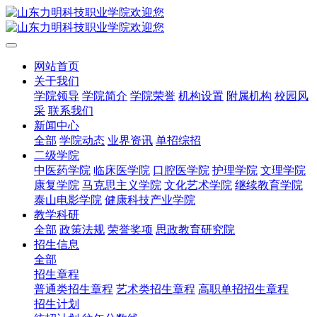
网站首页
关于我们
学院领导
学院简介
学院荣誉
机构设置
附属机构
校园风
采
联系我们
新闻中心
全部
学院动态
业界资讯
单招综招
二级学院
中医药学院
临床医学院
口腔医学院
护理学院
文理学院
康复学院
马克思主义学院
文化艺术学院
继续教育学院
泰山电影学院
健康科技产业学院
教学科研
全部
政策法规
荣誉奖项
思政教育研究院
招生信息
全部
招生章程
普通类招生章程
艺术类招生章程
高职单招招生章程
招生计划