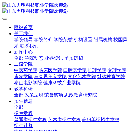
网站首页
关于我们
学院领导
学院简介
学院荣誉
机构设置
附属机构
校园风
采
联系我们
新闻中心
全部
学院动态
业界资讯
单招综招
二级学院
中医药学院
临床医学院
口腔医学院
护理学院
文理学院
康复学院
马克思主义学院
文化艺术学院
继续教育学院
泰山电影学院
健康科技产业学院
教学科研
全部
政策法规
荣誉奖项
思政教育研究院
招生信息
全部
招生章程
普通类招生章程
艺术类招生章程
高职单招招生章程
招生计划