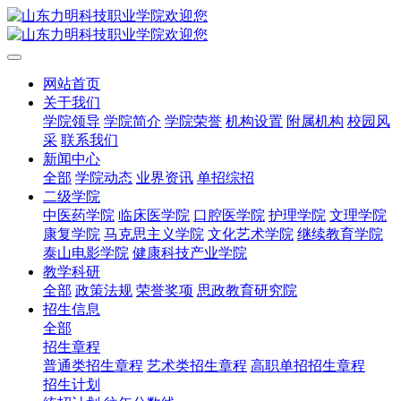
网站首页
关于我们
学院领导
学院简介
学院荣誉
机构设置
附属机构
校园风
采
联系我们
新闻中心
全部
学院动态
业界资讯
单招综招
二级学院
中医药学院
临床医学院
口腔医学院
护理学院
文理学院
康复学院
马克思主义学院
文化艺术学院
继续教育学院
泰山电影学院
健康科技产业学院
教学科研
全部
政策法规
荣誉奖项
思政教育研究院
招生信息
全部
招生章程
普通类招生章程
艺术类招生章程
高职单招招生章程
招生计划