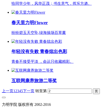
恰同学少年，风华正茂；书生意气，挥斥方遒。
春天里力明Flower
纷纷碧玉天空坠,绿海操场百草薰
年轻没有失败 青春炫出色彩
青春不接受平淡 ，命运只收藏精彩。
互联网康养旅游二等奖
上一页
1
2
3
4
5
下一页
转至第
力明学院 版权所有 2002-2016