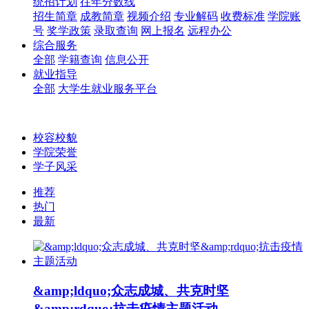
统招计划
往年分数线
招生简章
成教简章
视频介绍
专业解码
收费标准
学院账
号
奖学政策
录取查询
网上报名
远程办公
综合服务
全部
学籍查询
信息公开
就业指导
全部
大学生就业服务平台
校容校貌
学院荣誉
学子风采
推荐
热门
最新
&amp;ldquo;众志成城、共克时坚
&amp;rdquo;抗击疫情主题活动