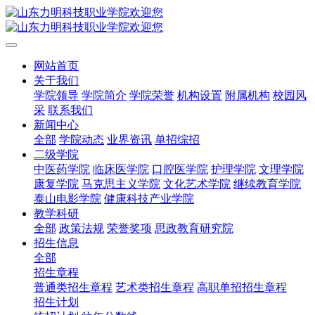
网站首页
关于我们
学院领导
学院简介
学院荣誉
机构设置
附属机构
校园风
采
联系我们
新闻中心
全部
学院动态
业界资讯
单招综招
二级学院
中医药学院
临床医学院
口腔医学院
护理学院
文理学院
康复学院
马克思主义学院
文化艺术学院
继续教育学院
泰山电影学院
健康科技产业学院
教学科研
全部
政策法规
荣誉奖项
思政教育研究院
招生信息
全部
招生章程
普通类招生章程
艺术类招生章程
高职单招招生章程
招生计划