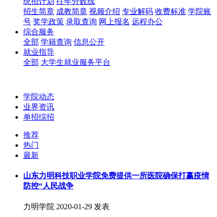
统招计划
往年分数线
招生简章
成教简章
视频介绍
专业解码
收费标准
学院账
号
奖学政策
录取查询
网上报名
远程办公
综合服务
全部
学籍查询
信息公开
就业指导
全部
大学生就业服务平台
学院动态
业界资讯
单招综招
推荐
热门
最新
山东力明科技职业学院免费提供一所医院确保打赢疫情
防控“人民战争
力明学院
2020-01-29 发表