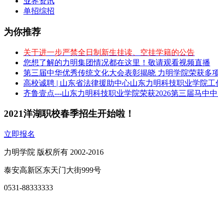
业界资讯
单招综招
为你推荐
关于进一步严禁全日制新生挂读、空挂学籍的公告
您想了解的力明集团情况都在这里！敬请观看视频直播
第三届中华优秀传统文化大会表彰揭晓 力明学院荣获多
高校诚聘 | 山东省法律援助中心山东力明科技职业学院
齐鲁壹点---山东力明科技职业学院荣获2026第三届马中
2021洋湖职校春季招生开始啦！
立即报名
力明学院 版权所有 2002-2016
泰安高新区东天门大街999号
0531-88333333