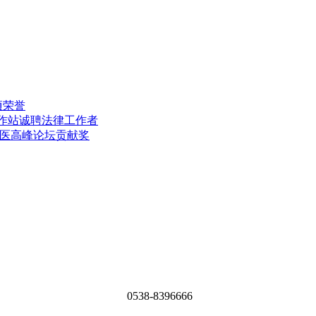
项荣誉
工作站诚聘法律工作者
中医高峰论坛贡献奖
0538-8396666