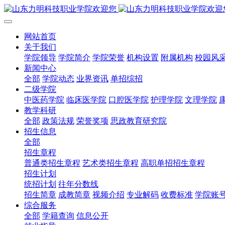
网站首页
关于我们
学院领导
学院简介
学院荣誉
机构设置
附属机构
校园风
新闻中心
全部
学院动态
业界资讯
单招综招
二级学院
中医药学院
临床医学院
口腔医学院
护理学院
文理学院
教学科研
全部
政策法规
荣誉奖项
思政教育研究院
招生信息
全部
招生章程
普通类招生章程
艺术类招生章程
高职单招招生章程
招生计划
统招计划
往年分数线
招生简章
成教简章
视频介绍
专业解码
收费标准
学院账
综合服务
全部
学籍查询
信息公开