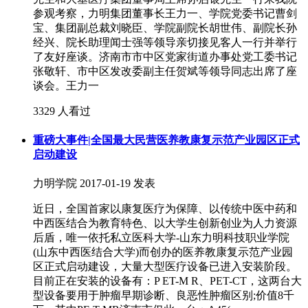
参观考察，力明集团董事长王力一、学院党委书记曹剑
宝、集团副总裁刘晓臣、学院副院长胡世伟、副院长孙
经兴、院长助理闻士强等领导亲切接见客人一行并举行
了友好座谈。济南市市中区党家街道办事处党工委书记
张敬轩、市中区发改委副主任贺斌等领导同志出席了座
谈会。王力一
3329 人看过
重磅大事件|全国最大民营医养教康复示范产业园区正式
启动建设
力明学院
2017-01-19 发表
近日，全国首家以康复医疗为保障、以传统中医中药和
中西医结合为教育特色、以大学生创新创业为人力资源
后盾，唯一依托私立医科大学-山东力明科技职业学院
(山东中西医结合大学)而创办的医养教康复示范产业园
区正式启动建设，大量大型医疗设备已进入安装阶段。
目前正在安装的设备有：P ET-M R、PET-CT，这两台大
型设备要用于肿瘤早期诊断、良恶性肿瘤区别;价值8千