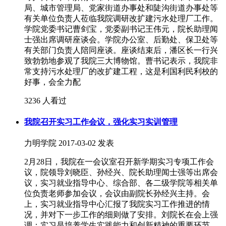
局、城市管理局、党家街道办事处和陡沟街道办事处等
有关单位负责人莅临我院调研改扩建污水处理厂工作。
学院党委书记曹剑宝，党委副书记王伟元，院长助理闻
士强出席调研座谈会。学院办公室、后勤处、保卫处等
有关部门负责人陪同座谈。座谈结束后，潘区长一行兴
致勃勃地参观了我院三大博物馆。曹书记表示，我院非
常支持污水处理厂的改扩建工程，这是利国利民利校的
好事，会全力配
3236 人看过
​我院召开实习工作会议，强化实习实训管理
力明学院
2017-03-02 发表
2月28日，我院在一会议室召开新学期实习专项工作会
议，院领导刘晓臣、孙经兴、院长助理闻士强等出席会
议，实习就业指导中心、综合部、各二级学院等相关单
位负责老师参加会议，会议由副院长孙经兴主持。会
上，实习就业指导中心汇报了我院实习工作推进的情
况，并对下一步工作的细则做了安排。刘院长在会上强
调：实习是培养学生实践能力和创新精神的重要环节，