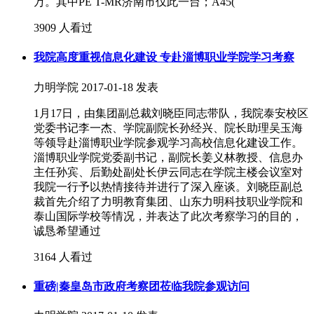
万。其中PE T-MR济南市仅此一台；A45(
3909 人看过
我院高度重视信息化建设 专赴淄博职业学院学习考察
力明学院
2017-01-18 发表
1月17日，由集团副总裁刘晓臣同志带队，我院泰安校区
党委书记李一杰、学院副院长孙经兴、院长助理吴玉海
等领导赴淄博职业学院参观学习高校信息化建设工作。
淄博职业学院党委副书记，副院长姜义林教授、信息办
主任孙宾、后勤处副处长伊云同志在学院主楼会议室对
我院一行予以热情接待并进行了深入座谈。刘晓臣副总
裁首先介绍了力明教育集团、山东力明科技职业学院和
泰山国际学校等情况，并表达了此次考察学习的目的，
诚恳希望通过
3164 人看过
重磅|秦皇岛市政府考察团莅临我院参观访问