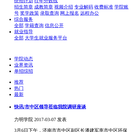
统招计划
往年分数线
招生简章
成教简章
视频介绍
专业解码
收费标准
学院账
号
奖学政策
录取查询
网上报名
远程办公
综合服务
全部
学籍查询
信息公开
就业指导
全部
大学生就业服务平台
学院动态
业界资讯
单招综招
推荐
热门
最新
快讯|市中区领导莅临我院调研座谈
力明学院
2017-03-07 发表
3月6日下午，济南市市中区副区长潘建军率市中区环保