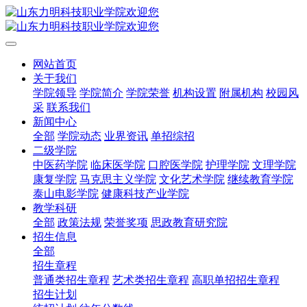
网站首页
关于我们
学院领导
学院简介
学院荣誉
机构设置
附属机构
校园风
采
联系我们
新闻中心
全部
学院动态
业界资讯
单招综招
二级学院
中医药学院
临床医学院
口腔医学院
护理学院
文理学院
康复学院
马克思主义学院
文化艺术学院
继续教育学院
泰山电影学院
健康科技产业学院
教学科研
全部
政策法规
荣誉奖项
思政教育研究院
招生信息
全部
招生章程
普通类招生章程
艺术类招生章程
高职单招招生章程
招生计划