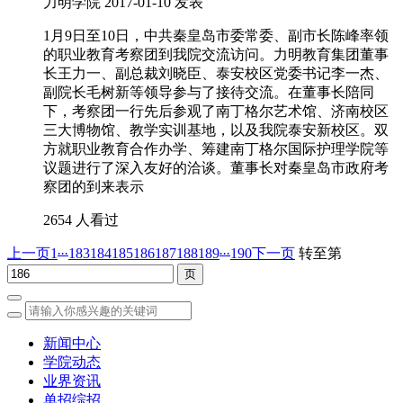
力明学院
2017-01-10 发表
1月9日至10日，中共秦皇岛市委常委、副市长陈峰率领
的职业教育考察团到我院交流访问。力明教育集团董事
长王力一、副总裁刘晓臣、泰安校区党委书记李一杰、
副院长毛树新等领导参与了接待交流。在董事长陪同
下，考察团一行先后参观了南丁格尔艺术馆、济南校区
三大博物馆、教学实训基地，以及我院泰安新校区。双
方就职业教育合作办学、筹建南丁格尔国际护理学院等
议题进行了深入友好的洽谈。董事长对秦皇岛市政府考
察团的到来表示
2654 人看过
...
...
上一页
1
183
184
185
186
187
188
189
190
下一页
转至第
新闻中心
学院动态
业界资讯
单招综招