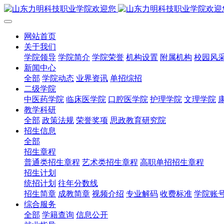
网站首页
关于我们
学院领导
学院简介
学院荣誉
机构设置
附属机构
校园风
新闻中心
全部
学院动态
业界资讯
单招综招
二级学院
中医药学院
临床医学院
口腔医学院
护理学院
文理学院
教学科研
全部
政策法规
荣誉奖项
思政教育研究院
招生信息
全部
招生章程
普通类招生章程
艺术类招生章程
高职单招招生章程
招生计划
统招计划
往年分数线
招生简章
成教简章
视频介绍
专业解码
收费标准
学院账
综合服务
全部
学籍查询
信息公开