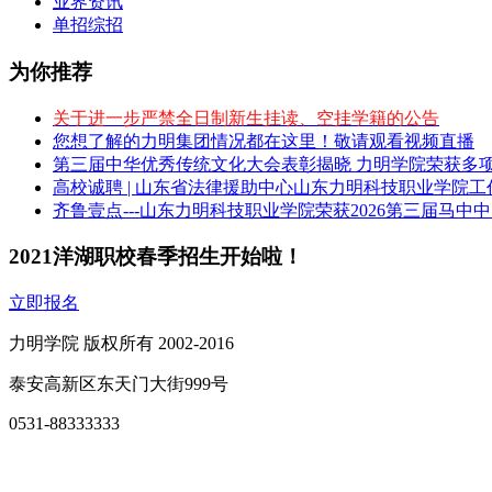
业界资讯
单招综招
为你推荐
关于进一步严禁全日制新生挂读、空挂学籍的公告
您想了解的力明集团情况都在这里！敬请观看视频直播
第三届中华优秀传统文化大会表彰揭晓 力明学院荣获多
高校诚聘 | 山东省法律援助中心山东力明科技职业学院
齐鲁壹点---山东力明科技职业学院荣获2026第三届马中
2021洋湖职校春季招生开始啦！
立即报名
力明学院 版权所有 2002-2016
泰安高新区东天门大街999号
0531-88333333