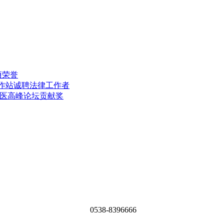
项荣誉
工作站诚聘法律工作者
中医高峰论坛贡献奖
0538-8396666