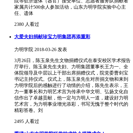
院等驻济遗体（器官）接受单位、志愿者服务队捐献者
家属共计500余人参加活动，山东力明学院实验中心主
任、遗体
2380 人看过
大爱夫妇捐献珍宝力明集团再添重彩
力明学院
2018-03-26 发表
3月26日，陈玉泉先生文物捐赠仪式在泰安校区学术报告
厅举行。陈玉泉先生夫妇、力明集团董事长王力一、全
体院领导及中层以上干部出席捐赠仪式，院党委曹剑宝
书记主持仪式。仪式上，陈玉泉先生对所捐文物和来到
力明学院后的感触进行了动情的介绍，陈先生表示，王
力一董事长和力明艺术宫为传承中华文明、弘扬文化自
信作出了卓越贡献，他一定与力明人一道，建设好力明
艺术宫，为力明事业增光添彩，书写无愧于整个时代的
精彩答卷。刘
2495 人看过