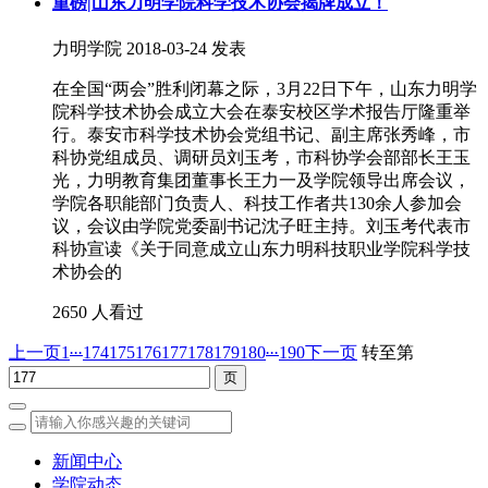
重磅|山东力明学院科学技术协会揭牌成立！
力明学院
2018-03-24 发表
在全国“两会”胜利闭幕之际，3月22日下午，山东力明学
院科学技术协会成立大会在泰安校区学术报告厅隆重举
行。泰安市科学技术协会党组书记、副主席张秀峰，市
科协党组成员、调研员刘玉考，市科协学会部部长王玉
光，力明教育集团董事长王力一及学院领导出席会议，
学院各职能部门负责人、科技工作者共130余人参加会
议，会议由学院党委副书记沈子旺主持。刘玉考代表市
科协宣读《关于同意成立山东力明科技职业学院科学技
术协会的
2650 人看过
...
...
上一页
1
174
175
176
177
178
179
180
190
下一页
转至第
新闻中心
学院动态