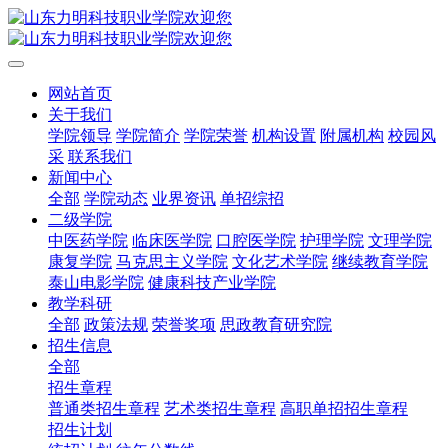
网站首页
关于我们
学院领导
学院简介
学院荣誉
机构设置
附属机构
校园风
采
联系我们
新闻中心
全部
学院动态
业界资讯
单招综招
二级学院
中医药学院
临床医学院
口腔医学院
护理学院
文理学院
康复学院
马克思主义学院
文化艺术学院
继续教育学院
泰山电影学院
健康科技产业学院
教学科研
全部
政策法规
荣誉奖项
思政教育研究院
招生信息
全部
招生章程
普通类招生章程
艺术类招生章程
高职单招招生章程
招生计划