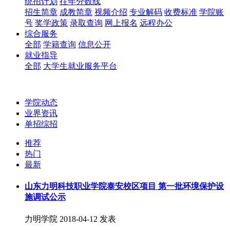
统招计划
往年分数线
招生简章
成教简章
视频介绍
专业解码
收费标准
学院账
号
奖学政策
录取查询
网上报名
远程办公
综合服务
全部
学籍查询
信息公开
就业指导
全部
大学生就业服务平台
学院动态
业界资讯
单招综招
推荐
热门
最新
山东力明科技职业学院泰安校区项目 第一批环境保护设
施调试公示
力明学院
2018-04-12 发表