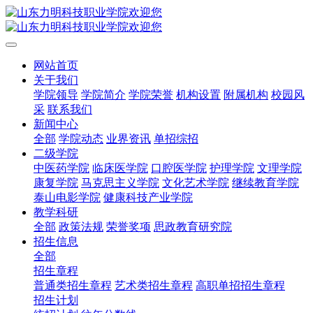
网站首页
关于我们
学院领导
学院简介
学院荣誉
机构设置
附属机构
校园风
采
联系我们
新闻中心
全部
学院动态
业界资讯
单招综招
二级学院
中医药学院
临床医学院
口腔医学院
护理学院
文理学院
康复学院
马克思主义学院
文化艺术学院
继续教育学院
泰山电影学院
健康科技产业学院
教学科研
全部
政策法规
荣誉奖项
思政教育研究院
招生信息
全部
招生章程
普通类招生章程
艺术类招生章程
高职单招招生章程
招生计划