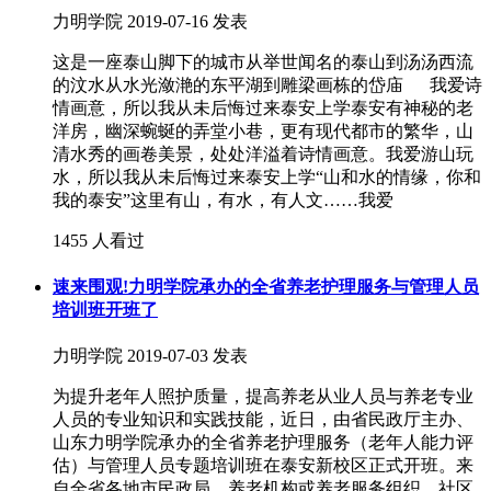
力明学院
2019-07-16 发表
这是一座泰山脚下的城市从举世闻名的泰山到汤汤西流
的汶水从水光潋滟的东平湖到雕梁画栋的岱庙 我爱诗
情画意，所以我从未后悔过来泰安上学泰安有神秘的老
洋房，幽深蜿蜒的弄堂小巷，更有现代都市的繁华，山
清水秀的画卷美景，处处洋溢着诗情画意。我爱游山玩
水，所以我从未后悔过来泰安上学“山和水的情缘，你和
我的泰安”这里有山，有水，有人文……我爱
1455 人看过
速来围观!力明学院承办的全省养老护理服务与管理人员
培训班开班了
力明学院
2019-07-03 发表
为提升老年人照护质量，提高养老从业人员与养老专业
人员的专业知识和实践技能，近日，由省民政厅主办、
山东力明学院承办的全省养老护理服务（老年人能力评
估）与管理人员专题培训班在泰安新校区正式开班。来
自全省各地市民政局、养老机构或养老服务组织、社区