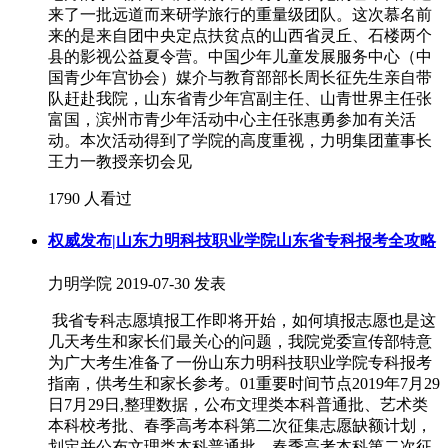
来了一批远道而来研学旅行的重量级团队。这次慕名前
来的是来自团中央定点扶贫点的山西省灵丘、石楼两个
县的影视公益夏令营。中国少年儿童发展服务中心（中
国青少年宫协会）媒介与教育部部长周长征先生亲自带
队赶赴我院，山东省青少年宫副主任、山青世界主任张
富国，滨州市青少年活动中心主任张惠勇参加有关活
动。本次活动得到了学院的高度重视，力明集团董事长
王力一教授亲切会见
1790 人看过
权威发布|山东力明科技职业学院山东省专科报考全攻略
力明学院
2019-07-30 发表
我省专科志愿填报工作即将开始，如何填报志愿也是这
几天考生和家长们最关心的问题，我院党委宣传部特意
为广大考生准备了一份山东力明科技职业学院专科报考
指南，供考生和家长参考。01重要时间节点2019年7月29
日7月29日,整理数据，公布文理类本科普通批、艺术类
本科校考批、春季高考本科第二次征集志愿缺额计划，
划定并公布文理类本科普通批、春季高考本科第二次征