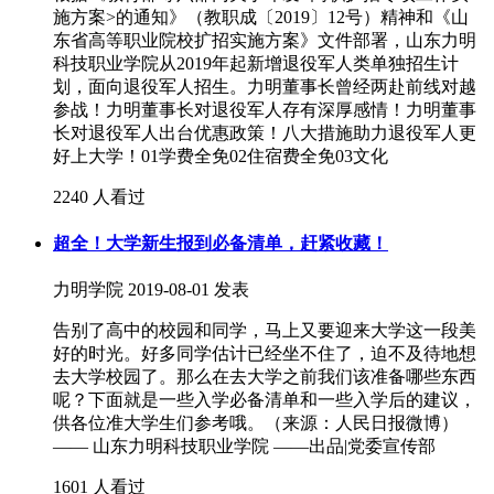
施方案>的通知》（教职成〔2019〕12号）精神和《山
东省高等职业院校扩招实施方案》文件部署，山东力明
科技职业学院从2019年起新增退役军人类单独招生计
划，面向退役军人招生。力明董事长曾经两赴前线对越
参战！力明董事长对退役军人存有深厚感情！力明董事
长对退役军人出台优惠政策！八大措施助力退役军人更
好上大学！01学费全免02住宿费全免03文化
2240 人看过
超全！大学新生报到必备清单，赶紧收藏！
力明学院
2019-08-01 发表
告别了高中的校园和同学，马上又要迎来大学这一段美
好的时光。好多同学估计已经坐不住了，迫不及待地想
去大学校园了。那么在去大学之前我们该准备哪些东西
呢？下面就是一些入学必备清单和一些入学后的建议，
供各位准大学生们参考哦。（来源：人民日报微博）
—— 山东力明科技职业学院 ——出品|党委宣传部
1601 人看过