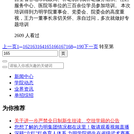
服务中心、医院等单位的三百余位学员参加培训。 本次
培训得到力明学院董事会、党委会、院委会的高度重
视，王力一董事长亲切关怀、亲自过问，多次就做好专
题培训
2609 人看过
...
...
上一页
1
162
163
164
165
166
167
168
190
下一页
转至第
新闻中心
学院动态
业界资讯
单招综招
为你推荐
关于进一步严禁全日制新生挂读、空挂学籍的公告
您想了解的力明集团情况都在这里！敬请观看视频直播
深耕“六红”红色育人体系 力明学院师生在省级武术赛事