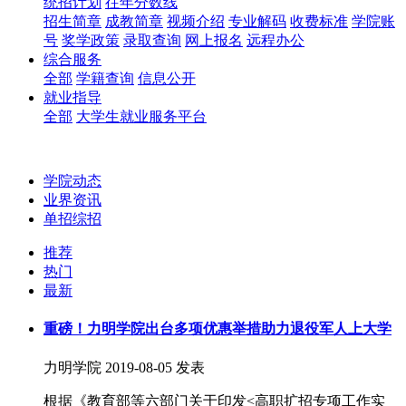
统招计划
往年分数线
招生简章
成教简章
视频介绍
专业解码
收费标准
学院账
号
奖学政策
录取查询
网上报名
远程办公
综合服务
全部
学籍查询
信息公开
就业指导
全部
大学生就业服务平台
学院动态
业界资讯
单招综招
推荐
热门
最新
重磅！力明学院出台多项优惠举措助力退役军人上大学
力明学院
2019-08-05 发表
根据《教育部等六部门关于印发<高职扩招专项工作实